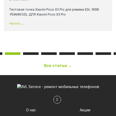
 режима EDL 9008:
Режим EDL (режим аварийной загрузки) поз
подключать телефоны Qualcomm Android к
через интерфейс QDLoader Qualcomm HS-USB
режиме EDL необходимо замкнуть две точки.
Читать →
Все статьи →
О нас
Акции