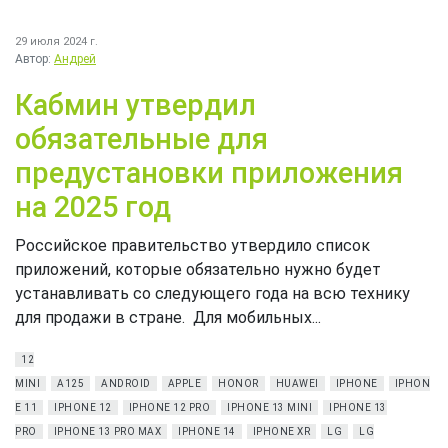
29 июля 2024 г.
Автор:
Андрей
Кабмин утвердил
обязательные для
предустановки приложения
на 2025 год
Российское правительство утвердило список
приложений, которые обязательно нужно будет
устанавливать со следующего года на всю технику
для продажи в стране. Для мобильных...
12
MINI
A125
ANDROID
APPLE
HONOR
HUAWEI
IPHONE
IPHON
E 11
IPHONE 12
IPHONE 12 PRO
IPHONE 13 MINI
IPHONE 13
PRO
IPHONE 13 PRO MAX
IPHONE 14
IPHONE XR
LG
LG